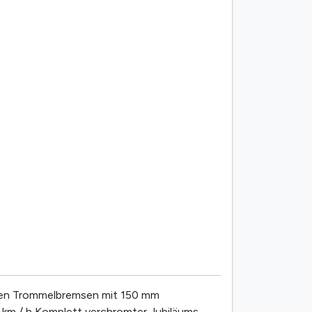
eren Trommelbremsen mit 150 mm
 km / h Komplett verchromter Jubiläums-