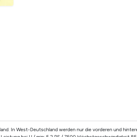
land. In West-Deutschland werden nur die vorderen und hint
Leistung bei U / min: 5,2 PS / 7500 Höchstgeschwindigkeit 85