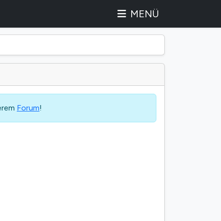
MENÜ
serem
Forum
!