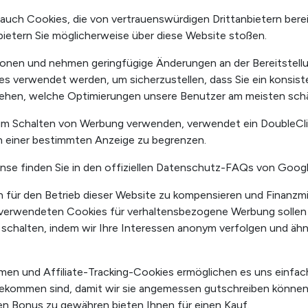
 auch Cookies, die von vertrauenswürdigen Drittanbietern bere
bietern Sie möglicherweise über diese Website stoßen.
tionen und nehmen geringfügige Änderungen an der Bereitstell
s verwendet werden, um sicherzustellen, dass Sie ein konsiste
erstehen, welche Optimierungen unsere Benutzer am meisten sch
um Schalten von Werbung verwenden, verwendet ein DoubleCli
n einer bestimmten Anzeige zu begrenzen.
se finden Sie in den offiziellen Datenschutz-FAQs von Goog
für den Betrieb dieser Website zu kompensieren und Finanzmit
e verwendeten Cookies für verhaltensbezogene Werbung sollen s
 schalten, indem wir Ihre Interessen anonym verfolgen und ähnl
en und Affiliate-Tracking-Cookies ermöglichen es uns einfac
gekommen sind, damit wir sie angemessen gutschreiben können
gen Bonus zu gewähren bieten Ihnen für einen Kauf.