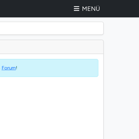
MENÜ
m
Forum
!