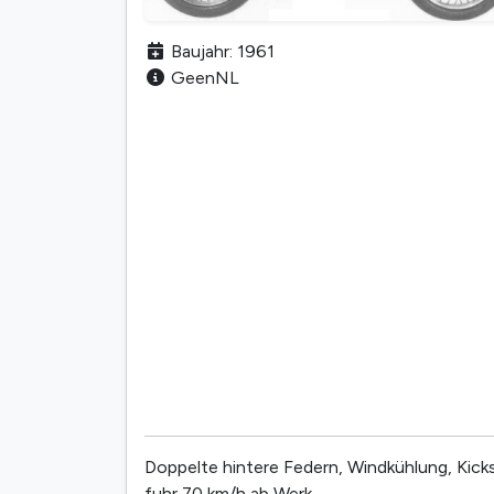
Baujahr: 1961
GeenNL
Doppelte hintere Federn, Windkühlung, Kickst
fuhr 70 km/h ab Werk.