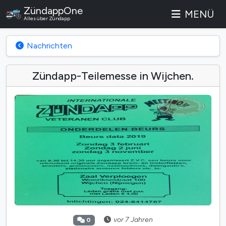
ZündappOne
MENÜ
Alles über Zündapp
Nachrichten
Zündapp-Teilemesse in Wijchen.
vor 7 Jahren
0