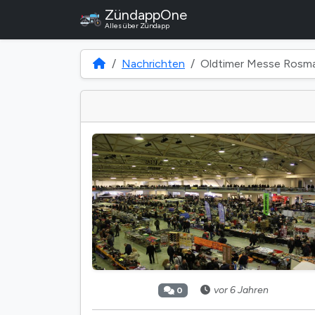
ZündappOne
Alles über Zündapp
Nachrichten
Oldtimer Messe Rosma
vor 6 Jahren
0