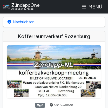
ZündappOne
MENÜ
Alles über Zündapp
Nachrichten
Kofferraumverkauf Rozenburg
vor 6 Jahren
0