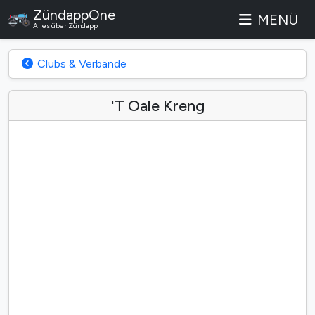
ZündappOne
MENÜ
Alles über Zündapp
Clubs & Verbände
'T Oale Kreng